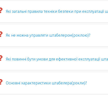
Які загальні правила техніки безпеки при експлуатації
Як не можна управляти штабелером(роклою)?
Які повинні бути умови для ефективної експлуатації шт
Основні характеристики штабелера(рокли)?