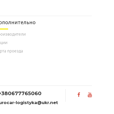
ополнительно
оизводители
кции
рта проезда
+380677765060
rocar-logistyka@ukr.net