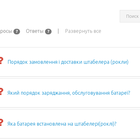
росы
Ответы
|
Развернуть все
7
7
Порядок замовлення і доставки штабелера (рокли)
Який порядок заряджання, обслуговування батареї?
Яка батарея встановлена на штабелері(роклі)?